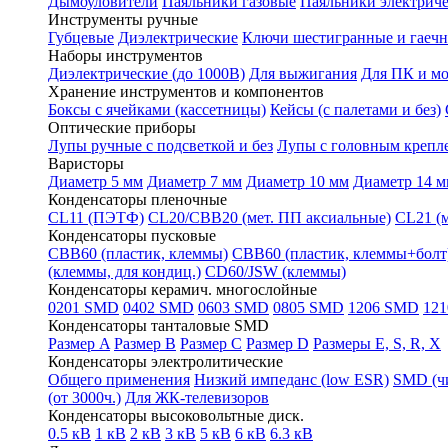
Дымоуловители
Паяльники газовые
Паяльники электрич
Инструменты ручные
Губцевые
Диэлектрические
Ключи шестигранные и гаеч
Наборы инструментов
Диэлектрические (до 1000В)
Для выжигания
Для ПК и м
Хранение инструментов и компонентов
Боксы с ячейками (кассетницы)
Кейсы (с палетами и без)
Оптические приборы
Лупы ручные с подсветкой и без
Лупы с головным крепл
Варисторы
Диаметр 5 мм
Диаметр 7 мм
Диаметр 10 мм
Диаметр 14 
Конденсаторы пленочные
CL11 (ПЭТФ)
CL20/CBB20 (мет. ПП аксиальные)
CL21 (м
Конденсаторы пусковые
CBB60 (пластик, клеммы)
CBB60 (пластик, клеммы+болт
(клеммы, для кондиц.)
CD60/JSW (клеммы)
Конденсаторы керамич. многослойные
0201 SMD
0402 SMD
0603 SMD
0805 SMD
1206 SMD
12
Конденсаторы танталовые SMD
Размер A
Размер B
Размер C
Размер D
Размеры E, S, R, X
Конденсаторы электролитические
Общего применения
Низкий импеданс (low ESR)
SMD (ч
(от 3000ч.)
Для ЖК-телевизоров
Конденсаторы высоковольтные диск.
0.5 кВ
1 кВ
2 кВ
3 кВ
5 кВ
6 кВ
6.3 кВ