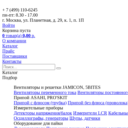
+ 7 (499)
110-6245
пн-пт:
8.30 - 17.00
г. Москва, ул. Планетная, д. 29, к. 1, п. 1П
Войти
Корзина пуста
0
товар(а)
0,00
р.
О компании
Каталог
Прайс
Поставщики
Контакты
Каталог
Подбор
Вентиляторы и решетки JAMICON, 5BITES
Вентиляторы переменного тока
Вентиляторы постоянног
Припой ASAHI, PRO'SKIT
Припой с флюсом (трубка)
Припой без флюса (проволока
Измерительные приборы
Детекторы напряжения/балок
Измерители LCR
Кабельны
Осциллографы, генераторы
Щупы, датчики
Оборудование для пайки