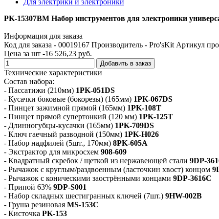
Для электрики и электроники
PK-15307BM Набор инструментов для электроники универсал
Информация для заказа
Код для заказа - 00019167
Производитель - Pro'sKit
Артикул про
Цена за шт -
16 526,23 руб.
Добавить в заказ
Технические характеристики
Состав набора:
- Пассатижи (210мм)
1PK-051DS
- Кусачки боковые (бокорезы) (165мм)
1PK-067DS
- Пинцет зажимной прямой (165мм)
1PK-108T
- Пинцет прямой супертонкий (120 мм)
1PK-125T
- Длинногубцы-кусачки (165мм)
1PK-709DS
- Ключ гаечный разводной (150мм)
1PK-H026
- Набор надфилей (5шт., 170мм)
8PK-605A
- Экстрактор для микросхем
908-609
- Квадратный скребок / щеткой из нержавеющей стали
9DP-36
- Рычажок с круглым/раздвоенным (ласточкин хвост) концом
9
- Рычажок с коническими заострёнными концами
9DP-3616C
- Припой 63%
9DP-S001
- Набор складных шестигранных ключей (7шт.)
9HW-002B
- Груша резиновая
MS-153C
- Кисточка
PK-153