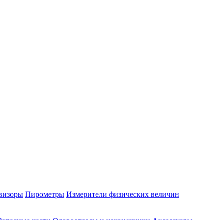
визоры
Пирометры
Измерители физических величин