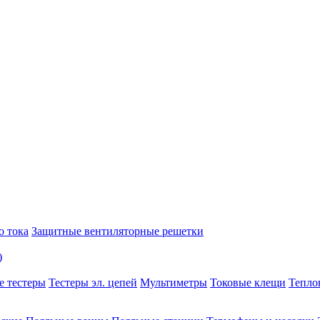
о тока
Защитные вентиляторные решетки
)
е тестеры
Тестеры эл. цепей
Мультиметры
Токовые клещи
Тепло