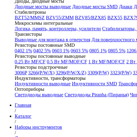
Диоды, диодные мосты
Диодные мосты выводные
Диодные мосты SMD
Диаки
Д
Стабилитроны
BZT52/MMSZ
BZV55/ZMM
BZV85/BZX85
BZX55
BZX7
Микросхемы интегральные
Логика, память, контроллеры, усилители
Стабилизаторы, 
Транзисторы
Выводные для монтажа в отверстия
Для поверхностного
Резисторы постоянные SMD
0402 1%
0402 5%
0603 1%
0603 5%
0805 1%
0805 5%
1206
Резисторы постоянные выводные
0.25 Вт MF/CF
0.5 Вт MF/MOF/CF
1 Вт MF/MOF/CF
2 Вт
Резисторы подстроечные
3006P
3266(P/W/X)
3296(P/W/X/Z)
3309(P/W)
3323(P/W)
3
Индуктивности, трансформаторы
Индуктивности выводные
Индуктивности SMD
Трансфо
Оптоприборы
Светодиоды выводные
Светодиоды Piranha (Пиранья)
Чи
Главная
/
Каталог
/
Наборы инструментов
/