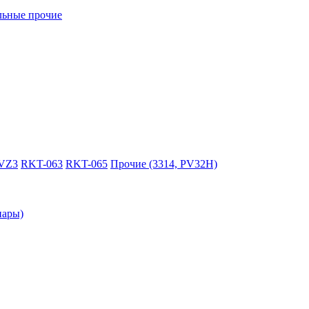
ьные прочие
VZ3
RKT-063
RKT-065
Прочие (3314, PV32H)
пары)