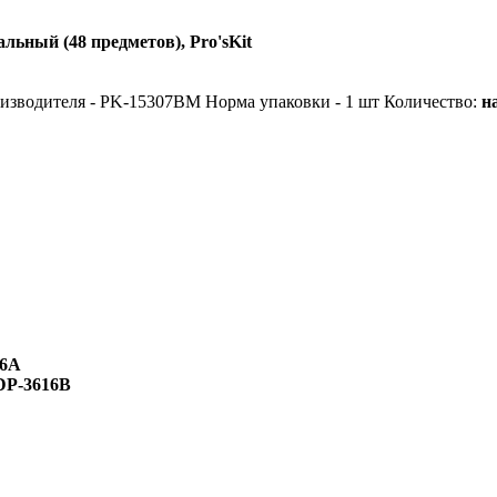
ьный (48 предметов), Pro'sKit
изводителя - PK-15307BM
Норма упаковки - 1 шт
Количество:
н
16A
DP-3616B