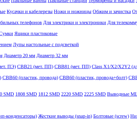
еские
Паяльные ванны
Паяльные станции
Термофены и насадки
ные
Кусачки и кабелерезы
Ножи и ножницы
Обжим и зачистка
От
обильных телефонов
Для электрики и электроники
Для телеком
Сумки
Ящики пластиковые
ением
Лупы настольные с подсветкой
мм
Диаметр 20 мм
Диаметр 32 мм
ет. ПЭ)
CBB21 (мет. ПП)
CBB81 (мет. ПП)
Class X1/X2/X2Y2 (д
)
CBB60 (пластик, провода)
СВВ60 (пластик, провода+болт)
CBB
10 SMD
1808 SMD
1812 SMD
2220 SMD
2225 SMD
Выводные MLC
ип-конденсаторы)
Жесткие выводы (snap-in)
Болтовые (screw)
Ни