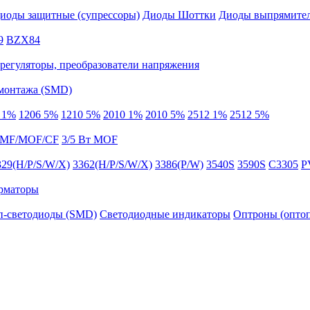
иоды защитные (супрессоры)
Диоды Шоттки
Диоды выпрямител
9
BZX84
регуляторы, преобразователи напряжения
 монтажа (SMD)
 1%
1206 5%
1210 5%
2010 1%
2010 5%
2512 1%
2512 5%
 MF/MOF/CF
3/5 Вт MOF
329(H/P/S/W/X)
3362(H/P/S/W/X)
3386(P/W)
3540S
3590S
C3305
P
рматоры
п-светодиоды (SMD)
Светодиодные индикаторы
Оптроны (опто