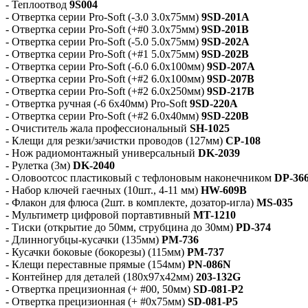
- Теплоотвод
9S004
- Отвертка серии Pro-Soft (-3.0 3.0x75мм)
9SD-201A
- Отвертка серии Pro-Soft (+#0 3.0x75мм)
9SD-201B
- Отвертка серии Pro-Soft (-5.0 5.0x75мм)
9SD-202A
- Отвертка серии Pro-Soft (+#1 5.0x75мм)
9SD-202B
- Отвертка серии Pro-Soft (-6.0 6.0x100мм)
9SD-207A
- Отвертка серии Pro-Soft (+#2 6.0x100мм)
9SD-207B
- Отвертка серии Pro-Soft (+#2 6.0x250мм)
9SD-217B
- Отвертка ручная (-6 6x40мм) Pro-Soft
9SD-220A
- Отвертка серии Pro-Soft (+#2 6.0x40мм)
9SD-220B
- Очиститель жала профессиональный
SH-1025
- Клещи для резки/зачистки проводов (127мм)
CP-108
- Нож радиомонтажный универсальный
DK-2039
- Рулетка (3м)
DK-2040
- Оловоотсос пластиковый с тефлоновым наконечником
DP-36
- Набор ключей гаечных (10шт., 4-11 мм)
HW-609B
- Флакон для флюса (2шт. в комплекте, дозатор-игла)
MS-035
- Мультиметр цифровой портавтивный
MT-1210
- Тиски (открытие до 50мм, струбцина до 30мм)
PD-374
- Длинногубцы-кусачки (135мм)
PM-736
- Кусачки боковые (бокорезы) (115мм)
PM-737
- Клещи переставные прямые (154мм)
PN-086N
- Контейнер для деталей (180x97x42мм)
203-132G
- Отвертка прецизионная (+ #00, 50мм)
SD-081-P2
- Отвертка прецизионная (+ #0x75мм)
SD-081-P5