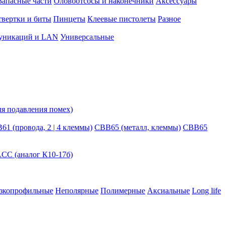
Запасные части
Оловоотсосы и наконечники
Аксессуары
вертки и биты
Пинцеты
Клеевые пистолеты
Разное
муникаций и LAN
Универсальные
ля подавления помех)
61 (провода, 2 | 4 клеммы)
CBB65 (металл, клеммы)
CBB65
C (аналог К10-17б)
зкопрофильные
Неполярные
Полимерные
Аксиальные
Long life